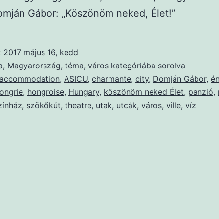
omján Gábor: „Köszönöm neked, Élet!”
:
2017 május 16, kedd
a
,
Magyarország
,
téma
,
város
kategóriába sorolva
accommodation
,
ASICU
,
charmante
,
city
,
Domján Gábor
,
é
ongrie
,
hongroise
,
Hungary
,
köszönöm neked Élet
,
panzió
,
zínház
,
szökőkút
,
theatre
,
utak
,
utcák
,
város
,
ville
,
víz