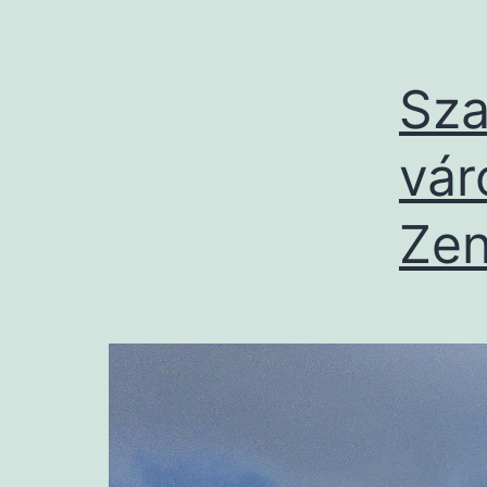
Sza
vár
Zen