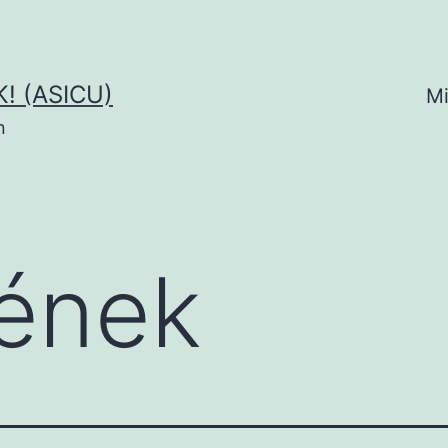
! (ASICU)
Mi
n
ének