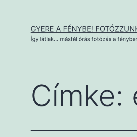
Ugrás
a
tartalomhoz
GYERE A FÉNYBE! FOTÓZZUNK
Így látlak… másfél órás fotózás a fénybe
Címke: