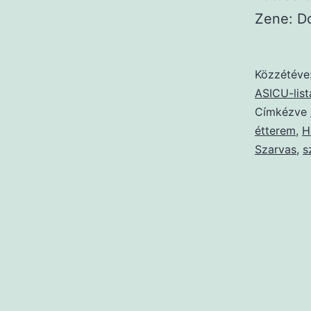
Zene: D
Közzétéve
ASICU-list
Címkézve
étterem
,
H
Szarvas
,
s