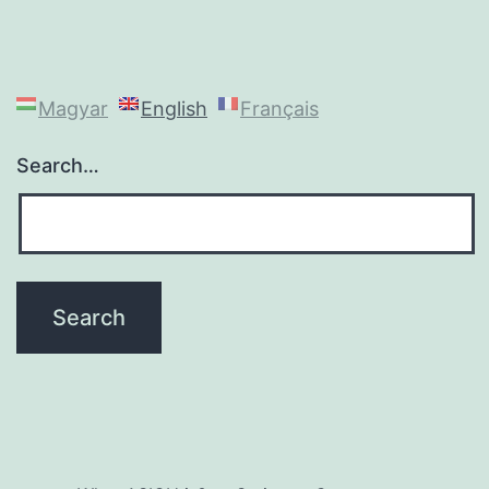
Magyar
English
Français
Search…