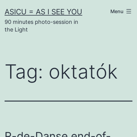
Skip
ASICU = AS I SEE YOU
Menu
to
90 minutes photo-session in
content
the Light
Tag:
oktatók
R-de-Danse end-of-