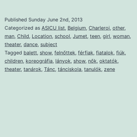
Published
Sunday June 2nd, 2013
Categorized as
ASICU list
,
Belgium
,
Charleroi
,
other
,
man
,
Child
,
Location
,
school
,
Jumet
,
teen
,
girl
,
woman
,
theater
,
dance
,
subject
Tagged
balett
,
show
,
felnőttek
,
férfiak
,
fiatalok
,
fiúk
,
children
,
koreográfia
,
lányok
,
show
,
nők
,
oktatók
,
theater
,
tanárok
,
Tánc
,
tánciskola
,
tanulók
,
zene