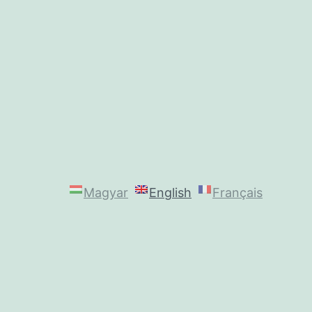
Magyar
English
Français