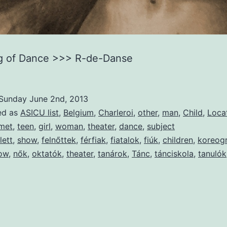
ng of Dance >>> R-de-Danse
Sunday June 2nd, 2013
ed as
ASICU list
,
Belgium
,
Charleroi
,
other
,
man
,
Child
,
Loca
met
,
teen
,
girl
,
woman
,
theater
,
dance
,
subject
lett
,
show
,
felnőttek
,
férfiak
,
fiatalok
,
fiúk
,
children
,
koreogr
ow
,
nők
,
oktatók
,
theater
,
tanárok
,
Tánc
,
tánciskola
,
tanulók