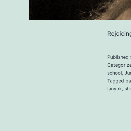
Rejoici
Published
Categoriz
school
,
Ju
Tagged
ba
lányok
,
sh