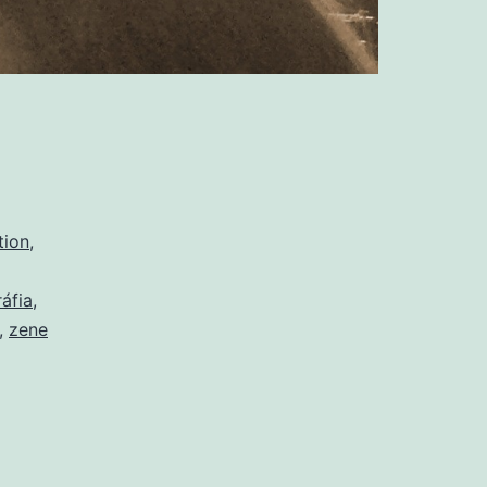
tion
,
áfia
,
,
zene