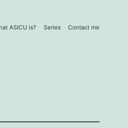
at ASICU is?
Series
Contact me