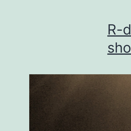
R-d
sho