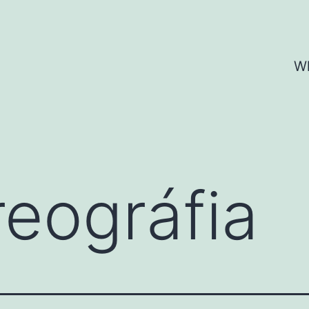
Wh
reográfia