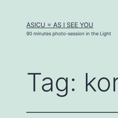
Skip
to
content
ASICU = AS I SEE YOU
90 minutes photo-session in the Light
Tag:
ko