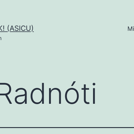
! (ASICU)
Mi
n
Radnóti