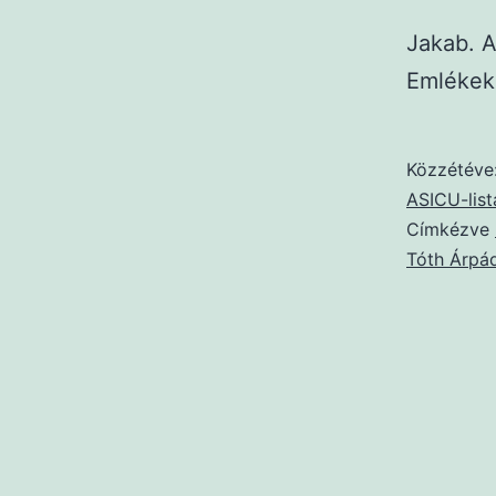
Jakab. A
Emlékek
Közzétéve
ASICU-list
Címkézve
Tóth Árpá