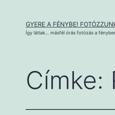
Ugrás
a
tartalomhoz
GYERE A FÉNYBE! FOTÓZZUNK
Így látlak… másfél órás fotózás a fénybe
Címke: