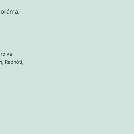
poráma.
rolva
n
,
Radnóti
,