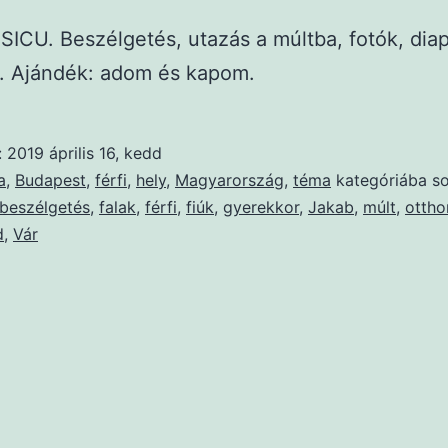
SICU. Beszélgetés, utazás a múltba, fotók, dia
. Ajándék: adom és kapom.
:
2019 április 16, kedd
a
,
Budapest
,
férfi
,
hely
,
Magyarország
,
téma
kategóriába so
beszélgetés
,
falak
,
férfi
,
fiúk
,
gyerekkor
,
Jakab
,
múlt
,
ottho
d
,
Vár