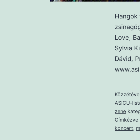
Hangok t
zsinagó
Love, Ba
Sylvia K
Dávid, 
www.asi
Közzétéve
ASICU-list
zene
kateg
Címkézve
koncert
,
m