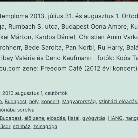
emploma 2013. július 31. és augusztus 1. Orto
ga, Rumbach S. utca, Budapest Oona Amore, Ku
kai Márton, Kardos Dániel, Christian Amin Vark
irchherr, Bede Sarolta, Pan Norbi, Ru Harry, Bal
Pribay Valéria és Deno Kaufmann fotók: Koós 
cu.com zene: Freedom Café (2012 évi koncert)
:
2013 augusztus 1, csütörtök
a
,
Budapest
,
hely
,
koncert
,
Magyarország
,
színházi előadás
óriába sorolva
Budapest
,
élő zene
,
előadás
,
fiatal
,
gyógyítás
,
HANG
,
hang
űsor
,
színház
,
zsinagóga