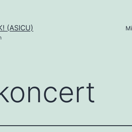
! (ASICU)
Mi
n
koncert