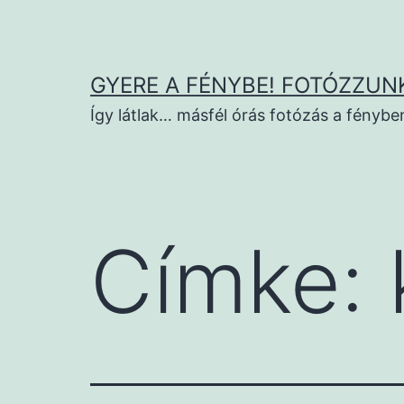
Ugrás
a
tartalomhoz
GYERE A FÉNYBE! FOTÓZZUNK
Így látlak… másfél órás fotózás a fénybe
Címke: