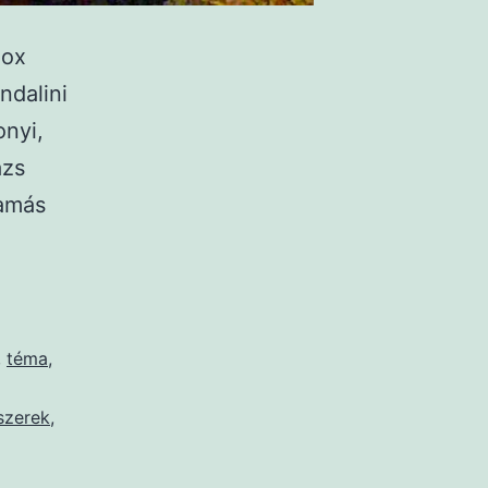
dox
ndalini
onyi,
ázs
Tamás
,
téma
,
szerek
,