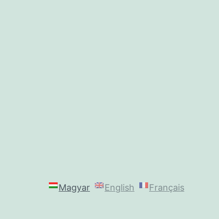
Magyar
English
Français