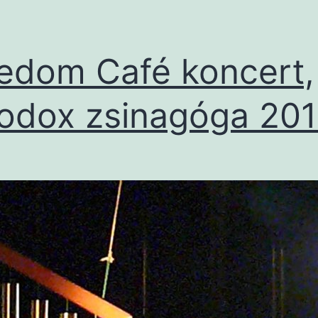
edom Café koncert,
odox zsinagóga 20