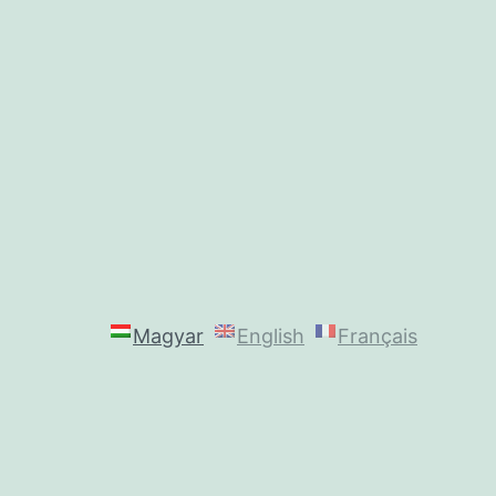
Magyar
English
Français