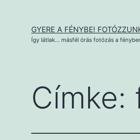
Ugrás
a
tartalomhoz
GYERE A FÉNYBE! FOTÓZZUNK
Így látlak… másfél órás fotózás a fénybe
Címke: