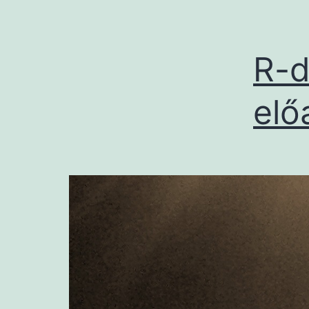
R-d
elő