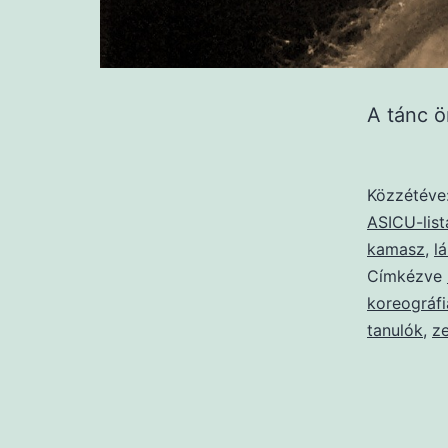
A tánc 
Közzétéve
ASICU-list
kamasz
,
l
Címkézve
koreográfi
tanulók
,
z