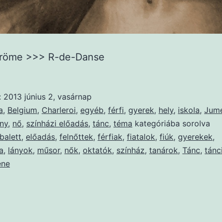
öröme >>> R-de-Danse
:
2013 június 2, vasárnap
a
,
Belgium
,
Charleroi
,
egyéb
,
férfi
,
gyerek
,
hely
,
iskola
,
Jum
ány
,
nő
,
színházi előadás
,
tánc
,
téma
kategóriába sorolva
balett
,
előadás
,
felnőttek
,
férfiak
,
fiatalok
,
fiúk
,
gyerekek
,
a
,
lányok
,
műsor
,
nők
,
oktatók
,
színház
,
tanárok
,
Tánc
,
tánc
ene