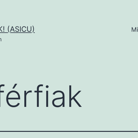
! (ASICU)
Mi
n
férfiak