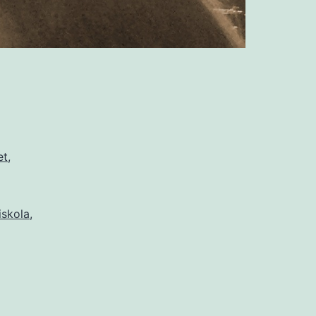
et
,
iskola
,