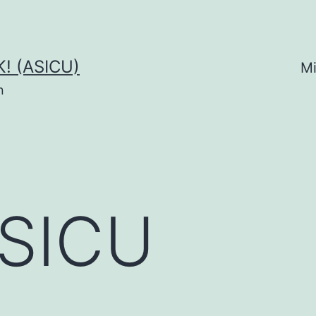
! (ASICU)
Mi
n
ASICU