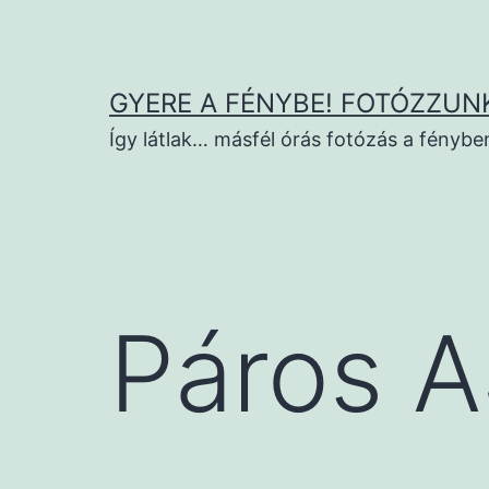
Ugrás
a
tartalomhoz
GYERE A FÉNYBE! FOTÓZZUNK
Így látlak… másfél órás fotózás a fénybe
Páros 