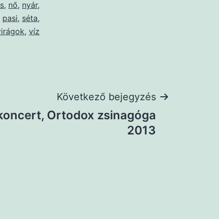
s
,
nő
,
nyár
,
,
pasi
,
séta
,
virágok
,
víz
Következő bejegyzés
koncert, Ortodox zsinagóga
2013