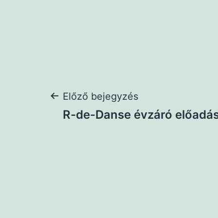
Bejegyzés
Előző bejegyzés
R-de-Danse évzáró előadá
navigáció