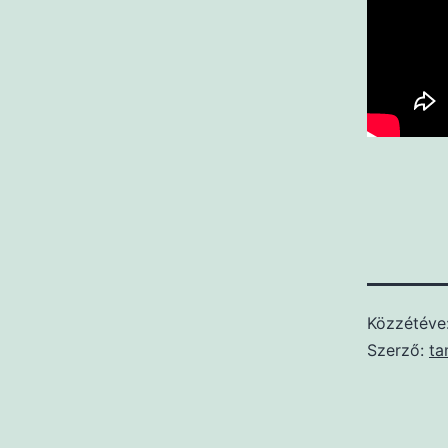
Közzétéve
Szerző:
ta