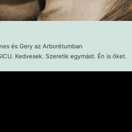
gnes és Gery az Arborétumban
ICU. Kedvesek. Szeretik egymást. Én is őket.