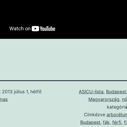
:
2013 július 1, hétfő
ASICU-lista
,
Budapest
mas
Magyarország
,
n
kategóri
Címkézve
arborétu
Budapest
,
fák
,
férfi
,
f