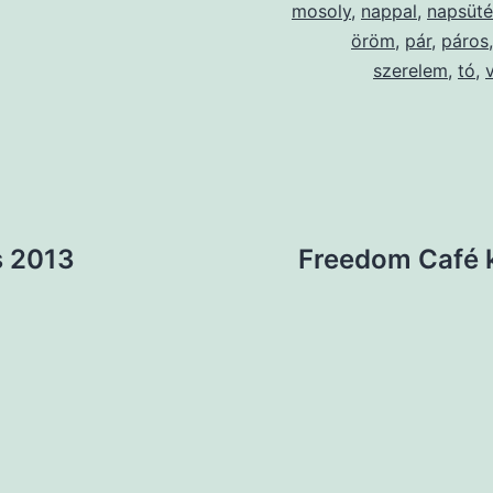
mosoly
,
nappal
,
napsüté
öröm
,
pár
,
páros
szerelem
,
tó
,
s 2013
Freedom Café 