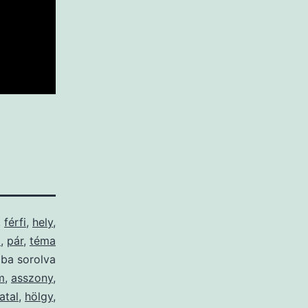
,
férfi
,
hely
,
ő
,
pár
,
téma
ába sorolva
m
,
asszony
,
iatal
,
hölgy
,