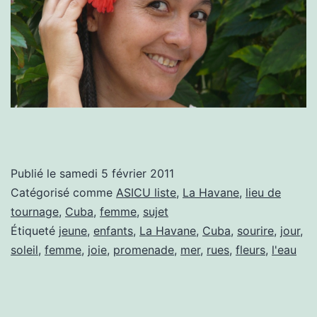
Publié le
samedi 5 février 2011
Catégorisé comme
ASICU liste
,
La Havane
,
lieu de
tournage
,
Cuba
,
femme
,
sujet
Étiqueté
jeune
,
enfants
,
La Havane
,
Cuba
,
sourire
,
jour
,
soleil
,
femme
,
joie
,
promenade
,
mer
,
rues
,
fleurs
,
l'eau