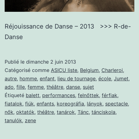
Réjouissance de Danse – 2013 >>> R-de-
Danse
Publié le
dimanche 2 juin 2013
Catégorisé comme
ASICU liste
,
Belgium
,
Charleroi
,
autre
,
homme
,
enfant
,
lieu de tournage
,
école
,
Jumet
,
ado
,
fille
,
femme
,
théâtre
,
danse
,
sujet
Étiqueté
balett
,
performances
,
felnőttek
,
férfiak
,
fiatalok
,
fiúk
,
enfants
,
koreográfia
,
lányok
,
spectacle
,
nők
,
oktatók
,
théâtre
,
tanárok
,
Tánc
,
tánciskola
,
tanulók
,
zene